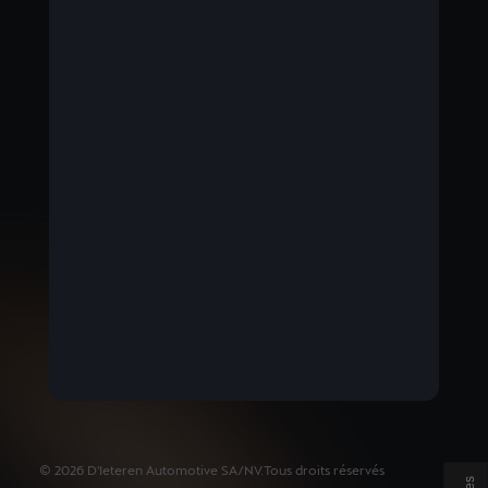
BELGIUM
Nederlands
©
2026
D'Ieteren Automotive SA/NV.
Tous droits réservés