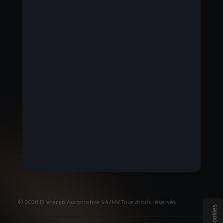
BELGIUM
Nederlands
©
2026
D'Ieteren Automotive SA/NV.
Tous droits réservés
Cookies