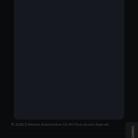
BELGIUM
Nederlands
©
2026
D'Ieteren Automotive SA/NV.
Tous droits réservés
Cookies