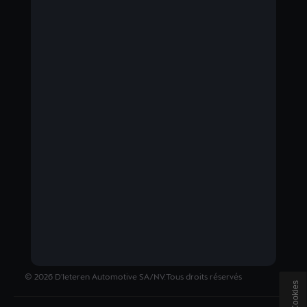
BELGIUM
Nederlands
©
2026
D'Ieteren Automotive SA/NV.
Tous droits réservés
Cookies