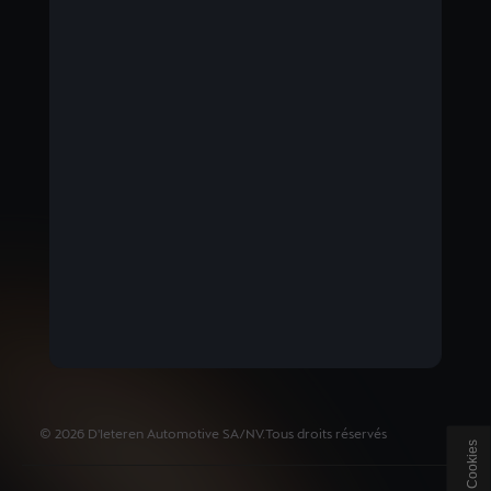
BELGIUM
Nederlands
©
2026
D'Ieteren Automotive SA/NV.
Tous droits réservés
Cookies