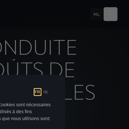
NL
ONDUITE
OÛTS DE
S FAIBLES