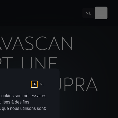
NL
AVASCAN
T, UNE
LA E-CUPRA