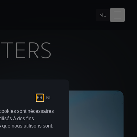
NL
STERS