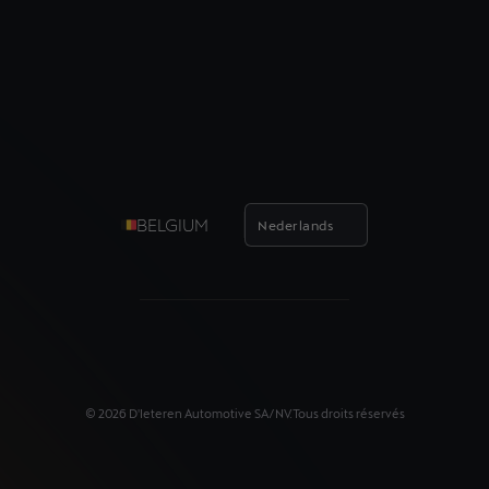
BELGIUM
Nederlands
©
2026
D'Ieteren Automotive SA/NV.
Tous droits réservés