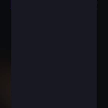
TECHNOLOGIE EXCEPTIONNELLE
Notre premier Coupé SUV entièrement électrique
a une autonomie allant jusqu'à 517 km, vous
donnant ainsi la liberté de vous déplacer en ville
sans restrictions, ainsi que la confiance nécessaire
pour aller au-delà. De plus, avec le système de
navigation 15 pouces, CUPRA CONNECT inclut la
navigation en ligne, le divertissement, la musique en
ligne, la reconnaissance vocale et bien plus encore.
Restez à l'écoute pour plus d'informations sur la
voiture et tous ses équipements !