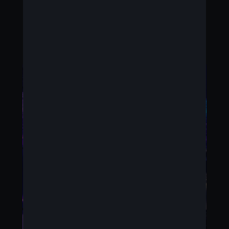
la carrosserie d’un flanc à l’autre, en toute élégance
et de façon épurée.