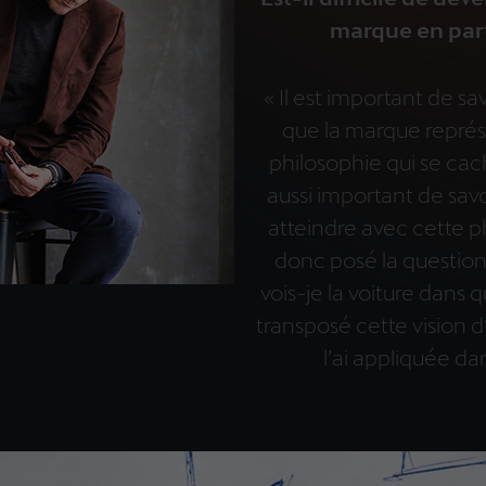
marque en part
« Il est important de sa
que la marque représe
philosophie qui se cach
aussi important de sav
atteindre avec cette p
donc posé la questio
vois-je la voiture dans q
transposé cette vision d
l’ai appliquée da