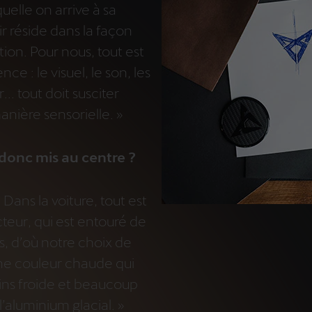
quelle on arrive à sa
ir réside dans la façon
tion. Pour nous, tout est
e : le visuel, le son, les
.. tout doit susciter
anière sensorielle. »
donc mis au centre ?
Dans la voiture, tout est
teur, qui est entouré de
, d’où notre choix de
ne couleur chaude qui
ns froide et beaucoup
’aluminium glacial. »