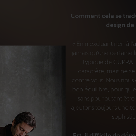
Comment cela se tradui
design de
« En n’excluant rien à l
jamais qu’une certaine l
typique de CUPRA.
caractère, mais ne se
contre vous. Nous nous 
bon équilibre, pour qu’e
sans pour autant être 
ajoutons toujours une t
sophistic
Est-il difficile de dé