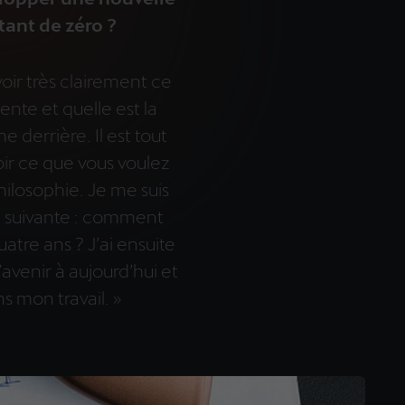
ant de zéro ?
voir très clairement ce
nte et quelle est la
e derrière. Il est tout
oir ce que vous voulez
hilosophie. Je me suis
n suivante : comment
uatre ans ? J’ai ensuite
’avenir à aujourd’hui et
ns mon travail. »