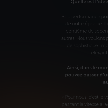
Quelle est l’idé
« La performance pur
de notre époque. Il n
centième de second
autres. Nous voulons
de sophistiqué : mo
élégant 
Ainsi, dans le m
pouvez passer d’u
au
« Pour nous, c’est le 
pas tant la vitesse à l