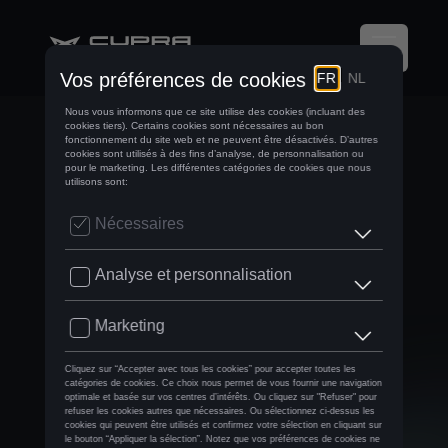
EN HONGRIE,
MIKEL AZCONA
DEVIENT LE « ROI
DU WEEK-END »
EN PURE ETCR
TANDIS QUE
MATTIAS EKSTRÖM
CREUSE SON
AVANCE AU
CHAMPIONNAT