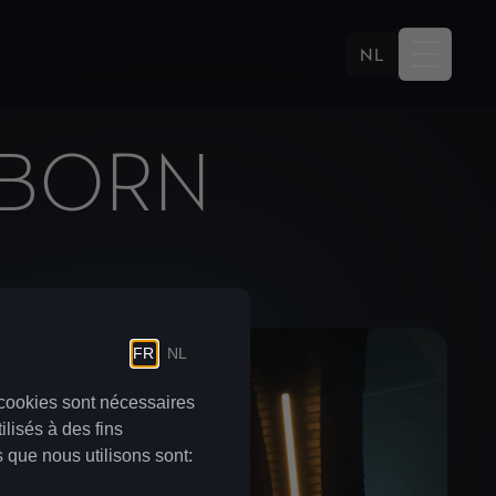
NL
 BORN