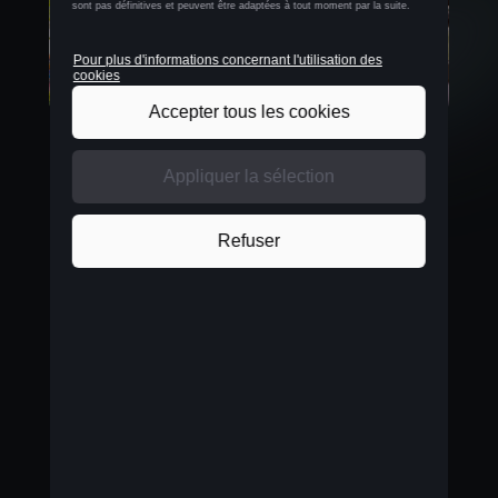
Abonnez-vous maintenant et vibrez avec
CUPRA !
Rendez-vous sur le compte
Spotify CUPRA
Belgium
et plongez dans l'univers musical
envoûtant de la "Amber Broos x CUPRA" playlist.
Préparez-vous à électrifier vos trajets et à vivre
pleinement le lifestyle CUPRA !
Abonnez-vous au compte