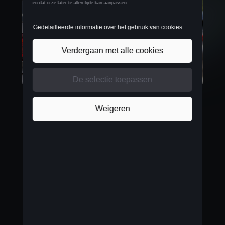
Waardevolle klant
Met Hasselt als Belgische hoofdzetel van Cegeka is
dit ook een opsteker voor CUPRA in Limburg, zoals
Bert Corbée, Brand Manager voor CUPRA bij
dealergroep A&M
, aanstipt.
“Deze levering aan
Cegeka is een belangrijke stap om CUPRA