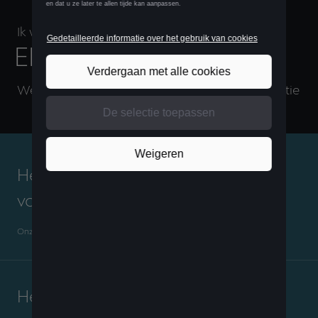
Ik wil starten vanaf
EEN MODEL​
Weet je al welk model je wil? Kies dan deze optie​
Heb je onmiddellijk een
voertuig nodig?​
Onze CUPRA master kan u adviseren over de modellen in stock.​
Heeft u al een