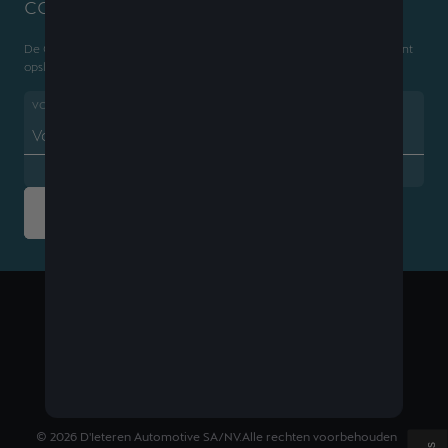
configuratiecode?
De CUPRA Code is de 'sleutel' waarmee u uw configuratiegegevens kunt
opslaan
VOER HIER UW CUPRA CODE
Laad uw configuratie
BELGIUM
Français
©
2026
D'Ieteren Automotive SA/NV.
Alle rechten voorbehouden