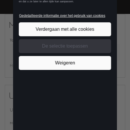
MOTOR
Totaal excl. BTW
Top snelheid
Brandstof
Vermogen
Meer details
UITRUSTING INBEGREPEN
Uw CUPRA cupra is al uitgerust :
Meer details