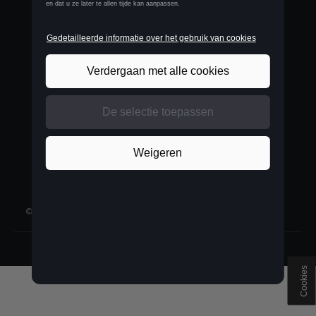
BELGIUM
Français
©
2026
D'Ieteren Automotive SA/NV.
Alle rechten voorbehouden
Cookies