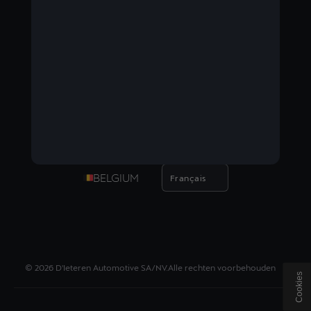
BELGIUM
Français
©
2026
D'Ieteren Automotive SA/NV.
Alle rechten voorbehouden
Cookies