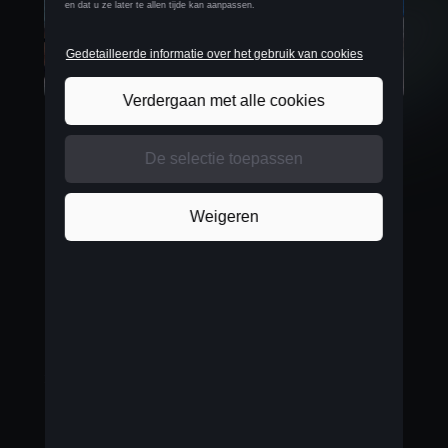
Vader trok me over de streep
Vincent Huybrechts is softwaretester. De 28-jarige
jongeman uit Dilbeek werkt twee maanden bij CTG
en is dolgelukkig met zijn nieuwe CUPRA Born:
“Mijn vader trok me over de streep om met een
gerust gemoed de stap naar elektrisch rijden te
zetten. Hij rijdt zelf elektrisch en verzekerde me dat
deze vorm van autorijden alleen maar voordelen
heeft. Ik werk als consultant op projecten en test