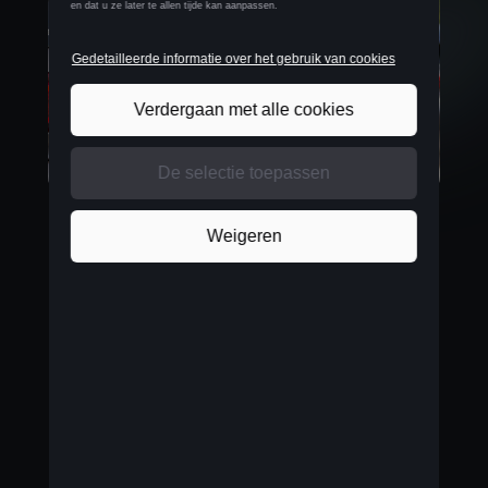
Waardevolle klant
Met Hasselt als Belgische hoofdzetel van Cegeka is
dit ook een opsteker voor CUPRA in Limburg, zoals
Bert Corbée, Brand Manager voor CUPRA bij
dealergroep A&M
, aanstipt.
“Deze levering aan
Cegeka is een belangrijke stap om CUPRA