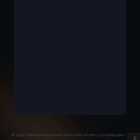
BELGIUM
Français
©
2026
D'Ieteren Automotive SA/NV.
Alle rechten voorbehouden