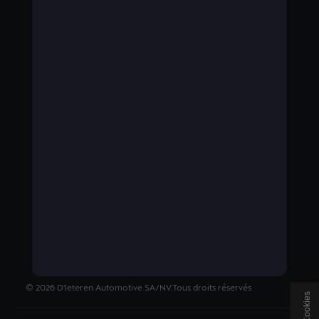
BELGIUM
Nederlands
©
2026
D'Ieteren Automotive SA/NV.
Tous droits réservés
Cookies