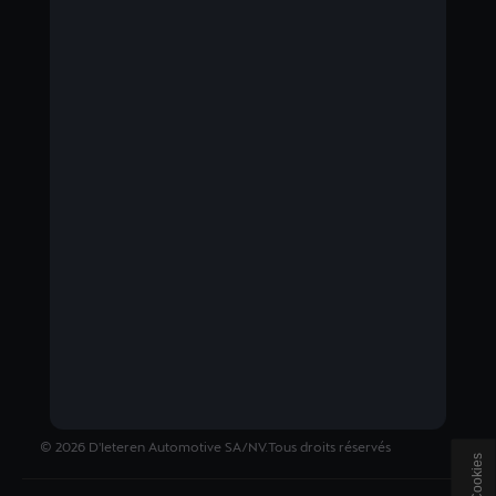
BELGIUM
Nederlands
©
2026
D'Ieteren Automotive SA/NV.
Tous droits réservés
Cookies