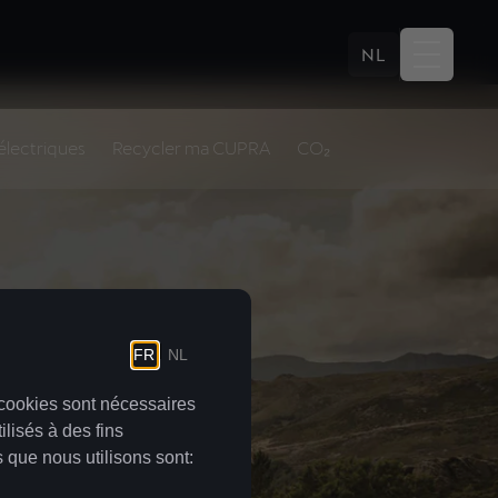
NL
 électriques
Recycler ma CUPRA
CO₂