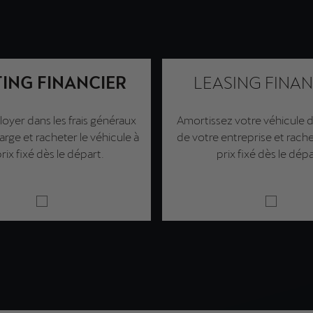
ING FINANCIER
LEASING FINAN
loyer dans les frais généraux
Amortissez votre véhicule da
ge et racheter le véhicule à
de votre entreprise et rache
rix fixé dès le départ.
prix fixé dès le dépa