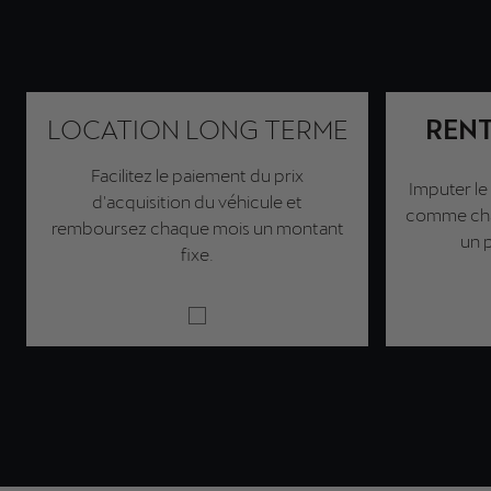
LOCATION LONG TERME
RENT
Facilitez le paiement du prix
Imputer le 
d'acquisition du véhicule et
comme char
remboursez chaque mois un montant
un p
fixe.