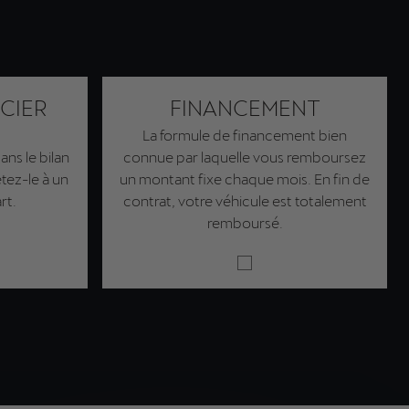
CIER
FINANCEMENT
La formule de financement bien
ns le bilan
connue par laquelle vous remboursez
tez-le à un
un montant fixe chaque mois. En fin de
rt.
contrat, votre véhicule est totalement
remboursé.