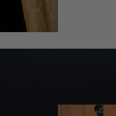
ASING FINANC
Mobilité et sérénité garanties !