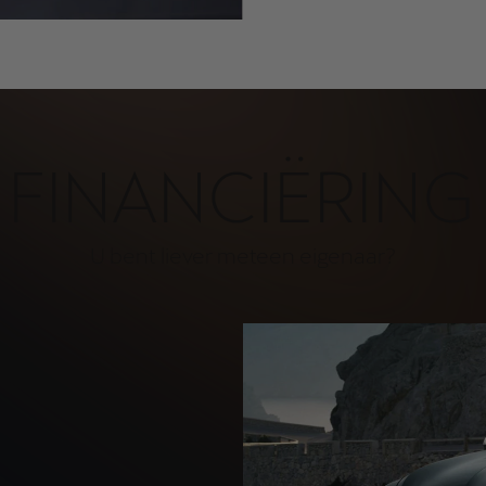
FINANCIËRING
U bent liever meteen eigenaar?