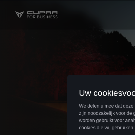
Dankzij onze slimme leasing formules is jo
niet alleen voordelig voor jou maar ook voor 
COMPARATIF