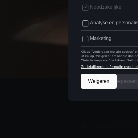
FINANCIËLE LEASING
FINANCIËRING
Betaal enkel voor he