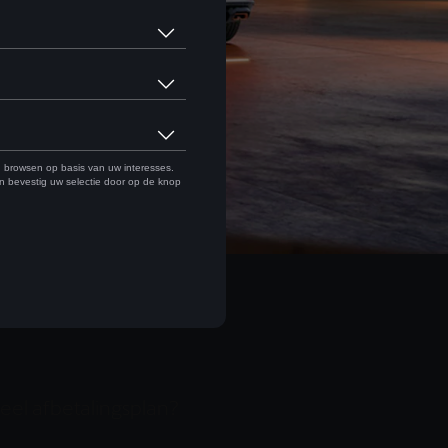
ERHUUR OP LANGE
ERMIJN
neel afbetalingsplan?