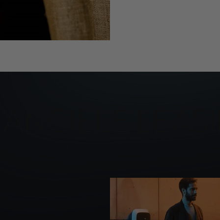
NANCIËLE LEAS
Mobiliteit en gemoedsrust verzekerd!