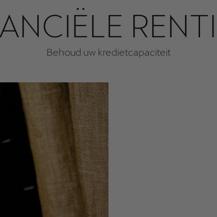
NANCIËLE RENT
Behoud uw kredietcapaciteit