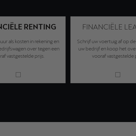
NCIËLE RENTING
FINANCIËLE LE
uur als kosten in rekening en
Schrijf uw voertuig af op de
drijfswagen over tegen een
uw bedrijf en koop het ove
af vastgestelde prijs.
vooraf vastgestelde p