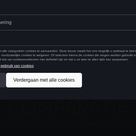
V
T
COMPARATIF
t gebruik van uw wagen of toch liever een traditio