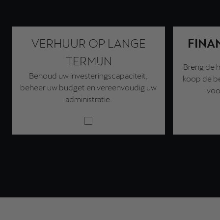
VERHUUR OP LANGE
FINA
TERMIJN
Breng de h
Behoud uw investeringscapaciteit,
koop de be
beheer uw budget en vereenvoudig uw
voor
administratie.