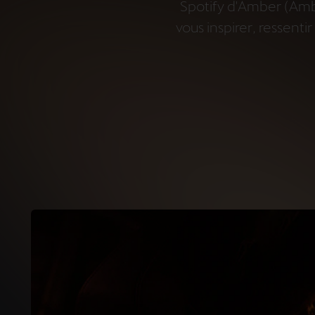
Spotify d'Amber (
Ambe
vous inspirer, ressenti