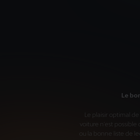
Le bo
Le plaisir optimal d
voiture n'est possibl
ou la bonne liste de le