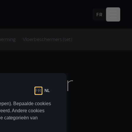
FR
herming
Vloerbeschermers (set)
endrager
het dak