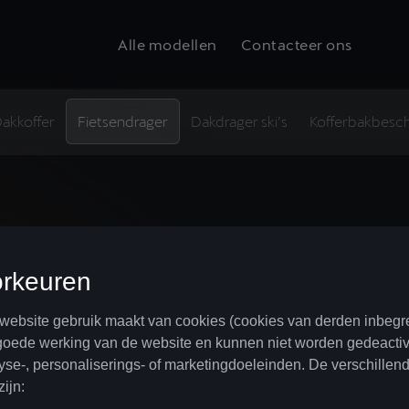
Alle modellen
Contacteer ons
akkoffer
Fietsendrager
Dakdrager ski’s
Kofferbakbesc
Fiets
voor 
Beschikbaar voor alle modellen.