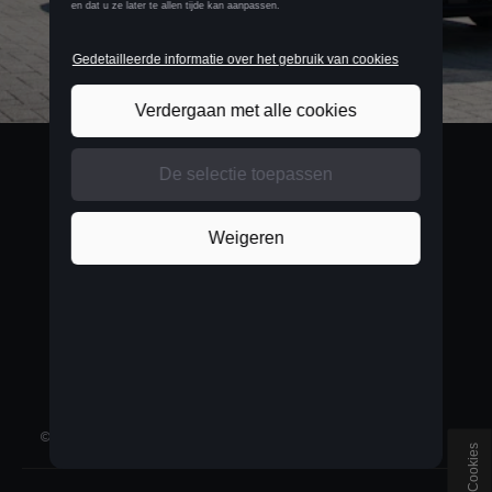
BELGIUM
Français
©
2026
D'Ieteren Automotive SA/NV.
Alle rechten voorbehouden
Cookies