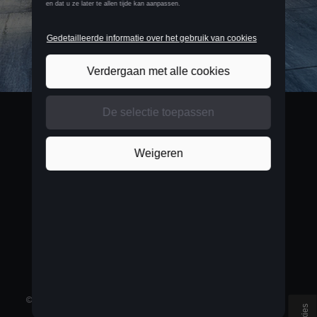
BELGIUM
Français
©
2026
D'Ieteren Automotive SA/NV.
Alle rechten voorbehouden