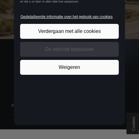
BELGIUM
Français
©
2026
D'Ieteren Automotive SA/NV.
Alle rechten voorbehouden
Cookies