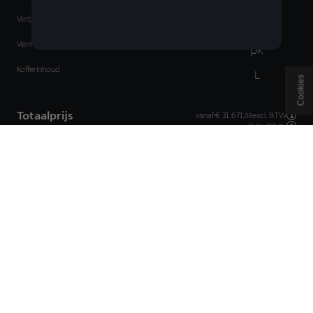
Verbruik vanaf
L
Vermogen vanaf (110kW)
pk
Kofferinhoud
L
Cookies
Totaalprijs
vanaf
€ 31.671
excl. BTW
1
,08
2
€ 34.772
,73