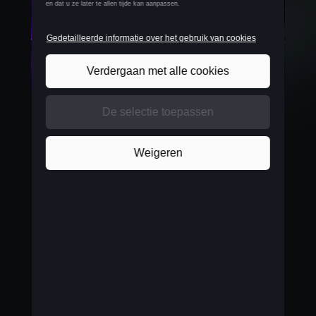
PUUR CUPRA
Met zijn sprint van 0 naar 100 km/u in 5,6
seconden belooft de Tavascan een nooit geziene
adrenalinerush. Maar nog indrukwekkender is de
unieke designfilosofie van deze nieuwkomer die
uitpakt met verlichte CUPRA-logo’s voor en
achter: een uitgemeten toets van elegantie die
achteraan de strak afgelijnde verlichtingstrip komt