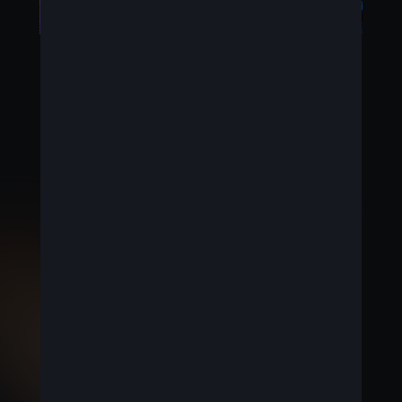
UITZONDERLIJKE TECHNOLOGIE
Onze eerste volledig elektrische SUV-coupé zal
een rijbereik bieden tot 517 km wat u de absolute
vrijheid geeft om de de stad in te duiken of verre
horizonten op te zoeken. Bovendien is de Tavascan
uitgerust met een 15-duims navigatiesysteem,
CUPRA CONNECT dat online navigatie, alle
infotainmentsystemen, online muziek,
stembediening en nog zoveel meer omvat.
Blijf op
de hoogte over de Tavascan en alles wat hij te
bieden heeft!