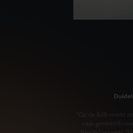
Duideli
“Op de B2B-markt zien
naar geëlektrificee
Brecht Lenaerts. “Da