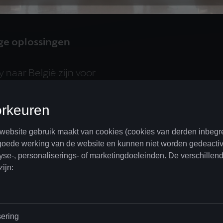
ge oplossingen
 naar België zijn voor
ejet hebben of charteren,
ze point-of-entry te
uden driehoek tussen
Knokke. “Maar in feite
 westkust tot diep in
rd-Frankrijk toe”, klint
n we de infrastructuur
de dienstverlening die
gaat van handling- en
iegtuigen en helikopters