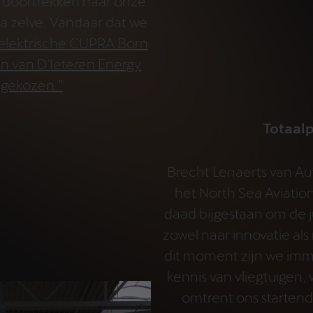
ie doortrekken naar onze
ica zelve. Vandaar dat we
elektrische CUPRA Born
n van D'Ieteren Energy
gekozen.”
Totaal
Brecht Lenaerts van Au
het North Sea Aviatio
daad bijgestaan om de j
zowel naar innovatie als 
dit moment zijn we im
kennis van vliegtuigen,
omtrent ons starten