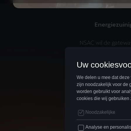
Energiezuini
NSAC wil de gateway
reizigers die een priv
om hen een luxueu
bieden naar de go
Oostende, Brugge en 
bedienen we ook de
Vlaanderen en naar Noo
het. “Daarvoor hebbe
gecreëerd, maar ook 
daarbij hoort. Dat 
hangardiensten voor vl