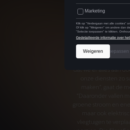
tot aan een brede w
passagiers, incl
verblijfsmo
Hoewel privéjets doo
bijgevolg ook de zuinigs
business aviation
een g
dat we er alles aan d
onze diensten zo su
maken”, gaat de m
“Daaronder vallen m
groene stroom en ener
maar ook elektri
vliegtuigen te verpl