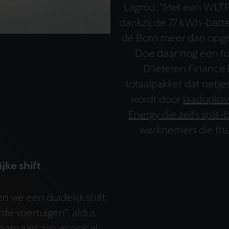
Lagrou. “Met een WLTP
dankzij de 77 kWh-batter
de Born meer dan opgew
Doe daar nog een ful
D’Ieteren Finance b
totaalpakket dat net
wordt door
laadoplos
Energy die zelfs split-bi
werknemers die thui
jke shift
 we een duidelijk shift
rde voertuigen”, aldus
arnaast zijn er ook al