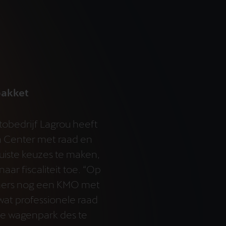
pakket
tobedrijf Lagrou heeft
n Center met raad en
uiste keuzes te maken,
naar fiscaliteit toe. “Op
mers nog een KMO met
 wat professionele raad
de wagenpark des te