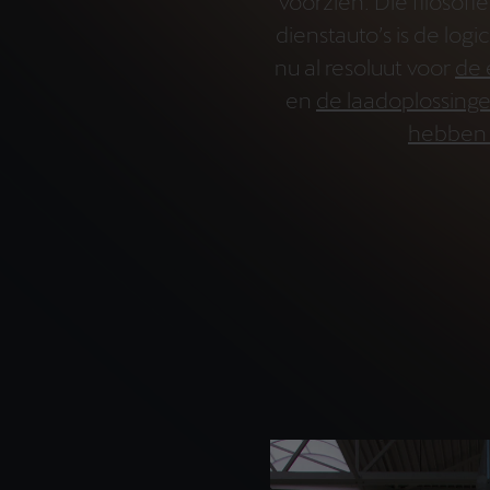
voorzien. Die filosof
dienstauto’s is de log
nu al resoluut voor
de 
en
de laadoplossinge
hebben 