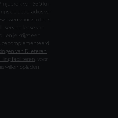
-rijbereik van 560 km
ij is de actieradius van
assen voor zijn taak.
l-service lease van
ij en je krijgt een
jes gecomplementeerd
singen van D'Ieteren
lling faciliteren
, voor
s willen opladen.”