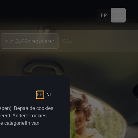
FR
Mijn CUPRA recycleren
CO₂