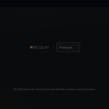
BELGIUM
Français
©
2026
D'Ieteren Automotive SA/NV.
Alle rechten voorbehouden