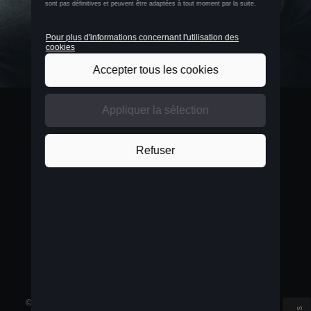
BELGIUM
Nederlands
©
2026
D'Ieteren Automotive SA/NV.
Tous droits réservés